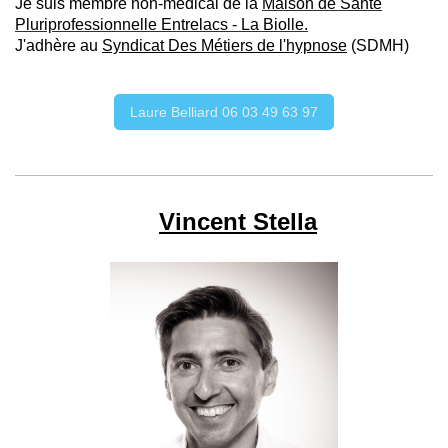
Je suis membre non-médical de
la
Maison de Santé
Pluriprofessionnelle Entrelacs - La Biolle
.
J'adhère au
Syndicat Des Métiers de l'hypnose
(SDMH)
Laure Belliard 06 03 49 63 97
Vincent Stella