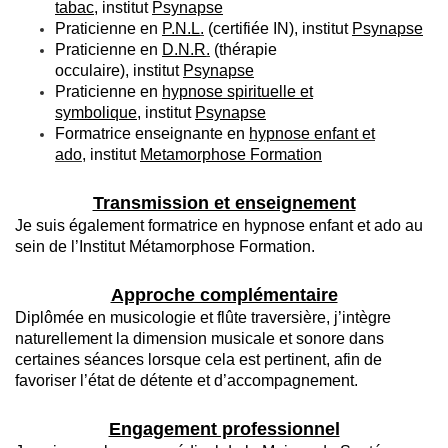
tabac
,
institut
Psynapse
Praticienne en
P.N.L
.
(certifiée IN),
institut
Psynapse
Praticienne en
D.N.R
.
(thérapie
occulaire),
institut
Psynapse
Praticienne en
hypnose spirituelle et
symbolique
,
institut
Psynapse
Formatrice enseignante en
hypnose enfant et
ado
,
institut
Metamorphose Formation
Transmission et enseignement
Je suis également formatrice en hypnose enfant et ado au
sein de l’Institut Métamorphose Formation.
Approche complémentaire
Diplômée en musicologie et flûte traversière, j’intègre
naturellement la dimension musicale et sonore dans
certaines séances lorsque cela est pertinent, afin de
favoriser l’état de détente et d’accompagnement.
Engagement professionnel