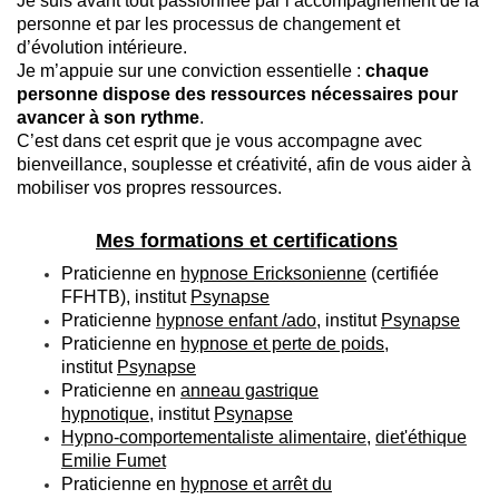
Je suis avant tout passionnée par l’accompagnement de la
personne et par les processus de changement et
d’évolution intérieure.
Je m’appuie sur une conviction essentielle :
chaque
personne dispose des ressources nécessaires pour
avancer à son rythme
.
C’est dans cet esprit que je vous accompagne avec
bienveillance, souplesse et créativité, afin de vous aider à
mobiliser vos propres ressources.
Mes formations et certifications
Praticienne en
hypnose Ericksonienne
(certifiée
FFHTB), institut
Psynapse
Praticienne
hypnose enfant /ado
,
institut
Psynapse
Praticienne en
hypnose et perte de poids
,
institut
Psynapse
Praticienne en
a
nneau gastrique
hypnotique
, institut
Psynapse
Hypno-comportementaliste alimentaire
,
diet'éthique
Emilie Fumet
Praticienne en
hypnose et arrêt du