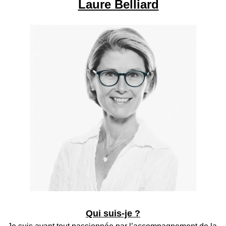
Laure Belliard​
Qui suis-je ?